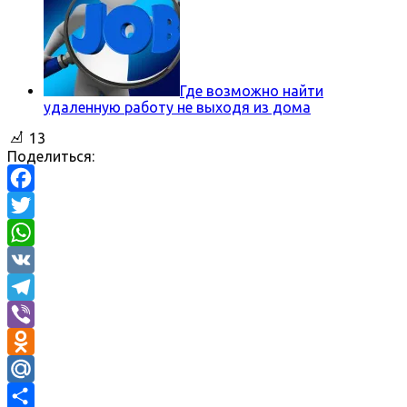
Где возможно найти
удаленную работу не выходя из дома
13
Поделиться:
Facebook
Twitter
WhatsApp
VK
Telegram
Viber
Odnoklassniki
Mail.Ru