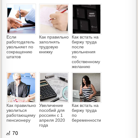
Если
Как правильно
Как встать на
работодатель
заполнять
биржу труда
увольняет по
трудовую
после
сокращению
книжку
увольнения
штатов
по
собственному
желанию
Как правильно
Увеличение
Как встать на
уволиться
пособий для
биржу труда
работающему
россиян с 1
по
пенсионеру
апреля 2020
беременности
года
70