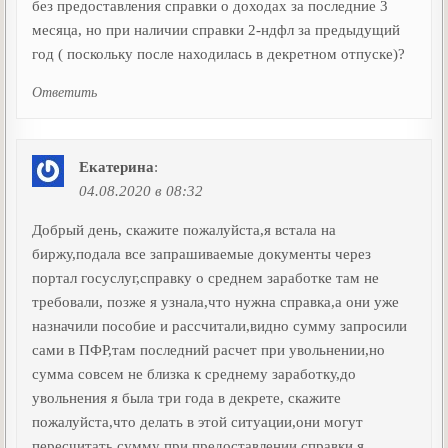
без предоставления справки о доходах за последние 3
месяца, но при наличии справки 2-ндфл за предыдущий
год ( поскольку после находилась в декретном отпуске)?
Ответить
Екатерина
:
04.08.2020 в 08:32
Добрый день, скажите пожалуйста,я встала на
биржу,подала все запрашиваемые документы через
портал госуслуг,справку о среднем заработке там не
требовали, позже я узнала,что нужна справка,а они уже
назначили пособие и рассчитали,видно сумму запросили
сами в ПФР,там последний расчет при увольнении,но
сумма совсем не близка к среднему заработку,до
увольнения я была три года в декрете, скажите
пожалуйста,что делать в этой ситуации,они могут
пересчитать сумму при предоставлении справки,я