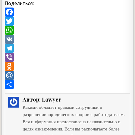
Поделиться:
F
a
T
c
w
W
e
i
h
V
b
t
a
K
T
o
t
t
e
V
o
e
s
l
i
O
k
r
A
e
b
d
M
p
g
e
n
a
О
Автор:
Lawyer
p
r
r
o
i
т
Какими обладает правами сотрудники в
a
k
l
п
разрешении юридических споров с работодателем.
m
l
.
р
Вся информация предоставлена исключительно в
целях ознакомления. Если вы располагаете более
a
R
а