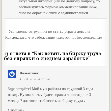
актуальной информацией по данному вопросу, то
s
u
в
воспользуйтесь формой комментирования ниже,
s
и
либо по обратной связи с администрацией.
n
т
i
ь
Навигация
← Увольнение сотрудника по статье утраты доверия
k
по
Как доказать, что заболевание является профессиональным →
i
записям
13 ответа в “
Как встать на биржу труда
без справки о среднем заработке
”
Валентина
:
15.04.2020 в 21:28
Здравствуйте! Мой муж работал по трудовой 3 года
назад . Нужна ли ему будет справка за последние 3
месяца ? для того чтоб встать на биржу труда .
Ответить