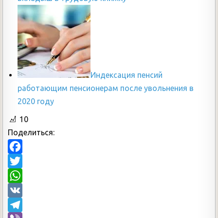
Индексация пенсий
работающим пенсионерам после увольнения в
2020 году
10
Поделиться:
F
a
T
c
w
W
e
i
h
V