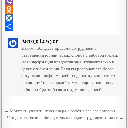
b
t
a
K
T
o
t
t
e
V
o
e
s
l
i
O
k
r
A
e
b
d
M
p
g
e
n
a
О
Автор:
Lawyer
p
r
r
o
i
т
Какими обладает правами сотрудники в
a
k
l
п
разрешении юридических споров с работодателем.
m
l
.
р
Вся информация предоставлена исключительно в
целях ознакомления. Если вы располагаете более
a
R
а
актуальной информацией по данному вопросу, то
s
u
в
воспользуйтесь формой комментирования ниже,
s
и
либо по обратной связи с администрацией.
n
т
i
ь
Навигация
← Могут ли уволить пенсионера с работы без его согласия
k
по
Что делать, если работодатель не отдает трудовую книжку →
i
записям