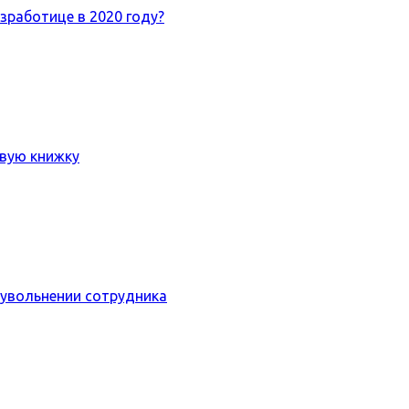
езработице в 2020 году?
овую книжку
 увольнении сотрудника