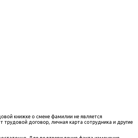
довой книжке о смене фамилии не является
 трудовой договор, личная карта сотрудника и другие
едостаточно. Для подтверждения факта изменения