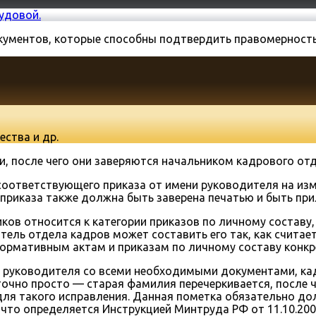
удовой.
кументов, которые способны подтвердить правомерность 
ства и др.
, после чего они заверяются начальником кадрового отд
оответствующего приказа от имени руководителя на изм
приказа также должна быть заверена печатью и быть при
ков относится к категории приказов по личному составу
тель отдела кадров может составить его так, как счита
ормативным актам и приказам по личному составу конкре
и руководителя со всеми необходимыми документами, кад
очно просто — старая фамилия перечеркивается, после че
ля такого исправления. Данная пометка обязательно до
что определяется Инструкцией Минтруда РФ от 11.10.20