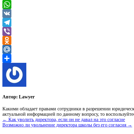
Twitter
WhatsApp
VK
Telegram
Viber
Odnoklassniki
Mail.Ru
Отправить
Автор:
Lawyer
Какими обладает правами сотрудники в разрешении юридически
актуальной информацией по данному вопросу, то воспользуйте
Навигация
← Как уволить директора, если он не давал на это согласие
Возможно ли увольнение директора школы без его согласия →
по