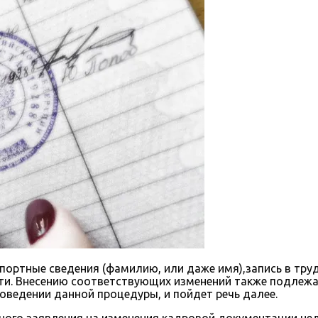
портные сведения (фамилию, или даже имя),запись в тру
ти. Внесению соответствующих изменений также подлежат
оведении данной процедуры, и пойдет речь далее.
стного заявления на изменения кадровой документации н